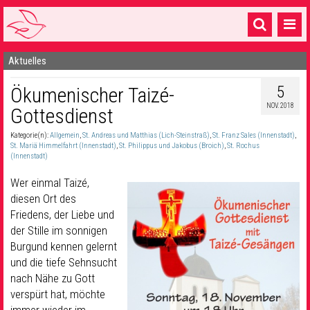
Aktuelles
Startseite
5
Ökumenischer Taizé-
1 Pfarrei
NOV. 2018
Gottesdienst
16 Gemeinden & mehr
Kategorie(n):
Allgemein
,
St. Andreas und Matthias (Lich-Steinstraß)
,
St. Franz Sales (Innenstadt)
,
Gottesdienste & Sinnsuche
St. Mariä Himmelfahrt (Innenstadt)
,
St. Philippus und Jakobus (Broich)
,
St. Rochus
(Innenstadt)
Sakramente & Feste
Wer einmal Taizé,
diesen Ort des
Gemeinschaft & Soziales
Friedens, der Liebe und
der Stille im sonnigen
Musik
& Kultur
Burgund kennen gelernt
Seelsorge & Kontakt
und die tiefe Sehnsucht
nach Nähe zu Gott
verspürt hat, möchte