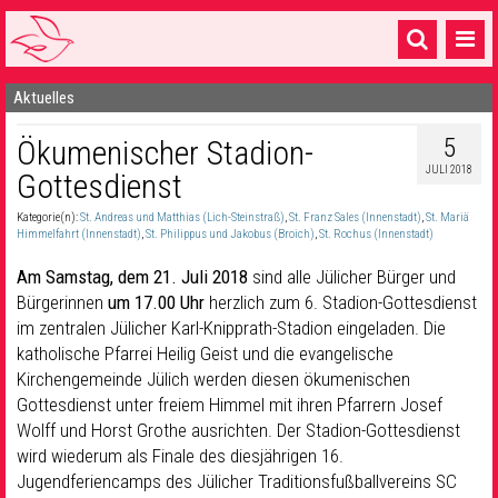
Aktuelles
Startseite
5
Ökumenischer Stadion-
1 Pfarrei
JULI 2018
Gottesdienst
16 Gemeinden & mehr
Kategorie(n):
St. Andreas und Matthias (Lich-Steinstraß)
,
St. Franz Sales (Innenstadt)
,
St. Mariä
Gottesdienste & Sinnsuche
Himmelfahrt (Innenstadt)
,
St. Philippus und Jakobus (Broich)
,
St. Rochus (Innenstadt)
Am Samstag, dem 21. Juli 2018
sind alle Jülicher Bürger und
Sakramente & Feste
Bürgerinnen
um 17.00 Uhr
herzlich zum 6. Stadion-Gottesdienst
im zentralen Jülicher Karl-Knipprath-Stadion eingeladen. Die
Gemeinschaft & Soziales
katholische Pfarrei Heilig Geist und die evangelische
Musik
& Kultur
Kirchengemeinde Jülich werden diesen ökumenischen
Gottesdienst unter freiem Himmel mit ihren Pfarrern Josef
Seelsorge & Kontakt
Wolff und Horst Grothe ausrichten. Der Stadion-Gottesdienst
wird wiederum als Finale des diesjährigen 16.
Jugendferiencamps des Jülicher Traditionsfußballvereins SC