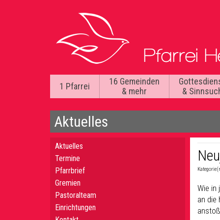
16 Gemeinden
Gottesdien
1 Pfarrei
& mehr
& Sinnsuc
Aktuelles
Aktuelles
Neu
Termine
Pfarrbrief
Kategorie(
Gremien
Wie in
Pastoralteam
an die
Einrichtungen
anstoß
Kontakt