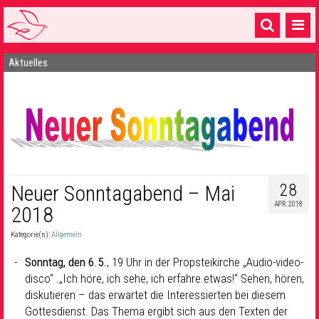
Aktuelles
Startseite
1 Pfarrei
16 Gemeinden & mehr
Gottesdienste & Sinnsuche
Sakramente & Feste
28
Neuer Sonntagabend – Mai
APR. 2018
2018
Gemeinschaft & Soziales
Kategorie(n):
Allgemein
Musik
& Kultur
Sonntag, den 6.5.
, 19 Uhr in der Propsteikirche „Audio-video-
Seelsorge & Kontakt
disco“ .„Ich höre, ich sehe, ich erfahre etwas!“ Sehen, hören,
diskutieren – das erwartet die Interessierten bei diesem
Gottesdienst. Das Thema ergibt sich aus den Texten der