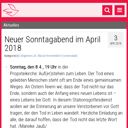
Aktuelles
Startseite
3
Neuer Sonntagabend im April
1 Pfarrei
APR. 2018
2018
16 Gemeinden & mehr
Kategorie(n):
Allgemein
,
St. Mariä Himmelfahrt (Innenstadt)
Gottesdienste & Sinnsuche
Sonntag, den 8.4., 19 Uhr
in der
Sakramente & Feste
Propsteikirche: Auf(er)stehen zum Leben. Der Tod eines
geliebten Menschen steht oft am Ende eines gemeinsamen
Gemeinschaft & Soziales
Weges. An Ostern feiern wir, dass der Tod nicht nur das
Ende, sondern auch der Anfang eines neuen Lebens ist –
Musik
& Kultur
eines Lebens bei Gott. In diesem Stationsgottesdienst
wollen wir die Erinnerung an unsere Verstorbenen vor Gott
Seelsorge & Kontakt
tragen, der den Tod in Leben wandelt. Herzliche Einladung an
alle, die darauf hoffen, dass der Tod nicht das letzte Wort
hat. /Mareike Jauß/