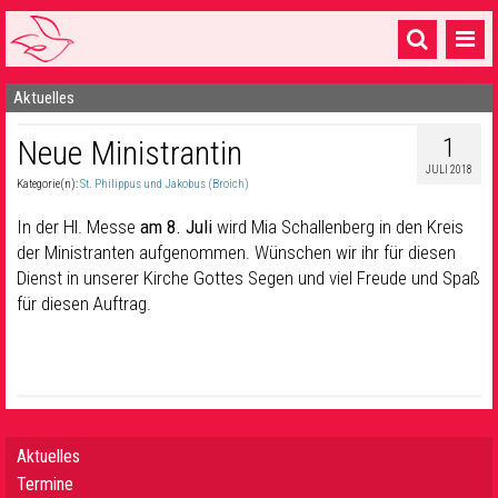
Aktuelles
Startseite
1
Neue Ministrantin
1 Pfarrei
JULI 2018
Kategorie(n):
St. Philippus und Jakobus (Broich)
16 Gemeinden & mehr
In der Hl. Messe
am 8. Juli
wird Mia Schallenberg in den Kreis
Gottesdienste & Sinnsuche
der Ministranten aufgenommen. Wünschen wir ihr für diesen
Dienst in unserer Kirche Gottes Segen und viel Freude und Spaß
Sakramente & Feste
für diesen Auftrag.
Gemeinschaft & Soziales
Musik
& Kultur
Seelsorge & Kontakt
Aktuelles
Termine