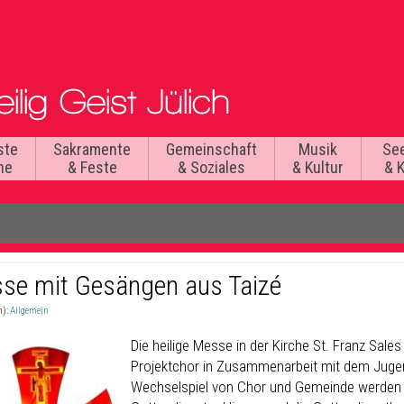
ste
Sakramente
Gemeinschaft
Musik
Se
he
& Feste
& Soziales
& Kultur
& 
se mit Gesängen aus Taizé
n):
Allgemein
Die heilige Messe in der Kirche St. Franz Sale
Projektchor in Zusammenarbeit mit dem Jugen
Wechselspiel von Chor und Gemeinde werden 