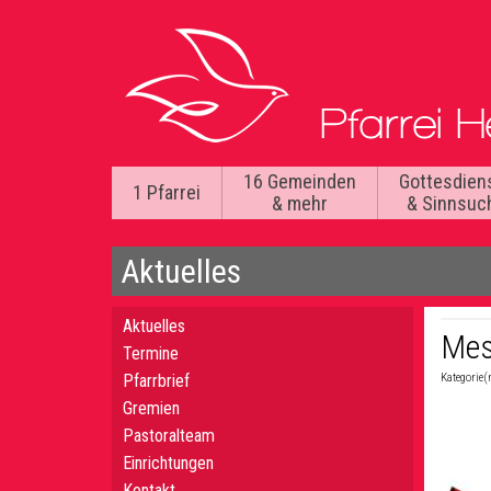
16 Gemeinden
Gottesdien
1 Pfarrei
& mehr
& Sinnsuc
Aktuelles
Aktuelles
Mes
Termine
Pfarrbrief
Kategorie(
Gremien
Pastoralteam
Einrichtungen
Kontakt