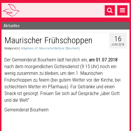
Aktuelles
Startseite
16
Maurischer Frühschoppen
1 Pfarrei
JUNI 2018
Kategorie(n):
Allgemein
,
Hl. Maurische Märtyrer (Bourheim)
16 Gemeinden & mehr
Der Gemeinderat Bourheim lädt herzlich ein,
am 01.07.2018
Gottesdienste & Sinnsuche
nach dem morgendlichen Gottesdienst (9.15 Uhr) noch ein
wenig zusammen zu bleiben, um den 1. Maurischen
Sakramente & Feste
Frühschoppen zu feiern (bei gutem Wetter vor der Kirche, bei
Gemeinschaft & Soziales
schlechtem Wetter im Pfarrhaus). Für Getränke und einen
Snack ist gesorgt. Freuen Sie sich auf Gespräche „über Gott
Musik
& Kultur
und die Welt“.
Gemeinderat Bourheim
Seelsorge & Kontakt