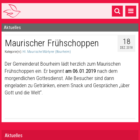
Aktuelles
Startseite
18
Maurischer Frühschoppen
1 Pfarrei
DEZ. 2018
Kategorie(n):
Hl. Maurische Märtyrer (Bourheim)
16 Gemeinden & mehr
Der Gemeinderat Bourheim lädt herzlich zum Maurischen
Gottesdienste & Sinnsuche
Frühschoppen ein. Er beginnt
am 06.01.2019
nach dem
morgendlichen Gottesdienst. Alle Besucher sind dann
Sakramente & Feste
eingeladen zu Getränken, einem Snack und Gesprächen „über
Gemeinschaft & Soziales
Gott und die Welt“.
Musik
& Kultur
Seelsorge & Kontakt
Aktuelles