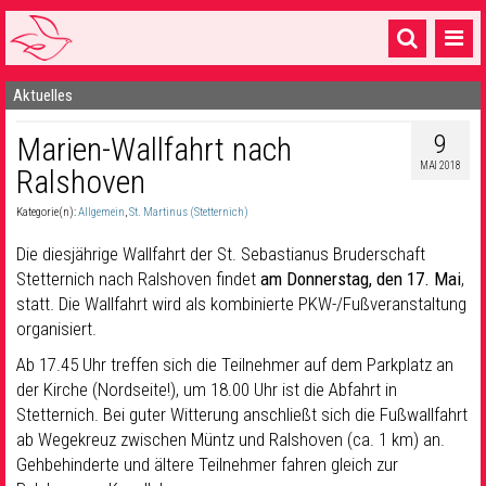
Aktuelles
Startseite
9
Marien-Wallfahrt nach
1 Pfarrei
MAI 2018
Ralshoven
16 Gemeinden & mehr
Kategorie(n):
Allgemein
,
St. Martinus (Stetternich)
Gottesdienste & Sinnsuche
Die diesjährige Wallfahrt der St. Sebastianus Bruderschaft
Sakramente & Feste
Stetternich nach Ralshoven findet
am Donnerstag, den 17. Mai
,
statt. Die Wallfahrt wird als kombinierte PKW-/Fußveranstaltung
Gemeinschaft & Soziales
organisiert.
Ab 17.45 Uhr treffen sich die Teilnehmer auf dem Parkplatz an
Musik
& Kultur
der Kirche (Nordseite!), um 18.00 Uhr ist die Abfahrt in
Seelsorge & Kontakt
Stetternich. Bei guter Witterung anschließt sich die Fußwallfahrt
ab Wegekreuz zwischen Müntz und Ralshoven (ca. 1 km) an.
Gehbehinderte und ältere Teilnehmer fahren gleich zur