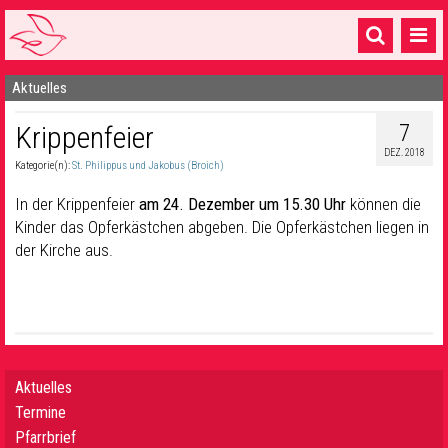
Aktuelles
Startseite
7
Krippenfeier
1 Pfarrei
DEZ. 2018
Kategorie(n):
St. Philippus und Jakobus (Broich)
16 Gemeinden & mehr
In der Krippenfeier
am 24. Dezember um 15.30 Uhr
können die
Gottesdienste & Sinnsuche
Kinder das Opferkästchen abgeben. Die Opferkästchen liegen in
der Kirche aus.
Sakramente & Feste
Gemeinschaft & Soziales
Musik
& Kultur
Seelsorge & Kontakt
Aktuelles
Termine
Pfarrbrief