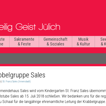
ste
Sakramente
Gemeinschaft
Musik
Se
he
& Feste
& Soziales
& Kultur
& 
bbelgruppe Sales
n):
St. Franz Sales (Innenstadt)
meindehaus Sales wird vom Kindergarten St. Franz Sales übernom
lstube Sales ab 15. Juli 2018 schließen. Wir bedanken uns für die re
u Schaal für die langjährige ehrenamtliche Leitung der Krabbelgruppe.