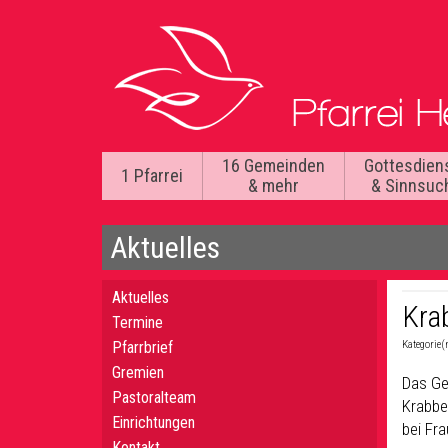
16 Gemeinden
Gottesdien
1 Pfarrei
& mehr
& Sinnsuc
Aktuelles
Aktuelles
Kra
Termine
Pfarrbrief
Kategorie(
Gremien
Das Ge
Pastoralteam
Krabbe
Einrichtungen
bei Fra
Kontakt