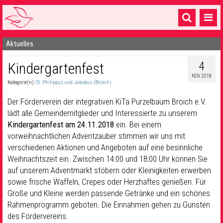
Aktuelles
Startseite
4
Kindergartenfest
1 Pfarrei
NOV. 2018
Kategorie(n):
St. Philippus und Jakobus (Broich)
16 Gemeinden & mehr
Der Förderverein der integrativen KiTa Purzelbaum Broich e.V.
Gottesdienste & Sinnsuche
lädt alle Gemeindemitglieder und Interessierte zu unserem
Kindergartenfest am 24.11.2018
ein. Bei einem
Sakramente & Feste
vorweihnachtlichen Adventzauber stimmen wir uns mit
Gemeinschaft & Soziales
verschiedenen Aktionen und Angeboten auf eine besinnliche
Weihnachtszeit ein. Zwischen 14:00 und 18:00 Uhr können Sie
Musik
& Kultur
auf unserem Adventmarkt stöbern oder Kleinigkeiten erwerben
sowie frische Waffeln, Crepes oder Herzhaftes genießen. Für
Seelsorge & Kontakt
Große und Kleine werden passende Getränke und ein schönes
Rahmenprogramm geboten. Die Einnahmen gehen zu Gunsten
des Fördervereins.