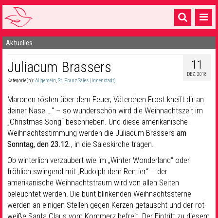
Aktuelles
Startseite
11
Juliacum Brassers
1 Pfarrei
DEZ. 2018
Kategorie(n):
Allgemein
,
St. Franz Sales (Innenstadt)
16 Gemeinden & mehr
Maronen rösten über dem Feuer, Väterchen Frost kneift dir an
Gottesdienste & Sinnsuche
deiner Nase …“ – so wunderschön wird die Weihnachtszeit im
„Christmas Song“ beschrieben. Und diese amerikanische
Sakramente & Feste
Weihnachtsstimmung werden die Juliacum Brassers
am
Gemeinschaft & Soziales
Sonntag, den 23.12.
, in die Saleskirche tragen.
Ob winterlich verzaubert wie im „Winter Wonderland“ oder
Musik
& Kultur
fröhlich swingend mit „Rudolph dem Rentier“ – der
amerikanische Weihnachtstraum wird von allen Seiten
Seelsorge & Kontakt
beleuchtet werden. Die bunt blinkenden Weihnachtssterne
werden an einigen Stellen gegen Kerzen getauscht und der rot-
weiße Santa Claus vom Kommerz befreit. Der Eintritt zu diesem