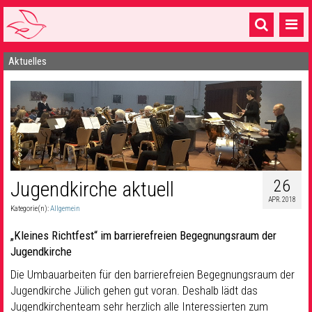
Aktuelles
Startseite
1 Pfarrei
16 Gemeinden & mehr
Gottesdienste & Sinnsuche
Sakramente & Feste
26
Jugendkirche aktuell
APR. 2018
Gemeinschaft & Soziales
Kategorie(n):
Allgemein
Musik
& Kultur
„Kleines Richtfest“ im barrierefreien Begegnungsraum der
Jugendkirche
Seelsorge & Kontakt
Die Umbauarbeiten für den barrierefreien Begegnungsraum der
Jugendkirche Jülich gehen gut voran. Deshalb lädt das
Jugendkirchenteam sehr herzlich alle Interessierten zum