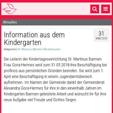
Aktuelles
Startseite
31
Information aus dem
1 Pfarrei
MÄRZ 2018
Kindergarten
16 Gemeinden & mehr
Kategorie(n):
St. Martinus (Barmen/ Merzenhausen)
Gottesdienste & Sinnsuche
Die Leiterin der Kindertageseinrichtung St. Martinus Barmen
Sakramente & Feste
Frau Gora-Hermes wird zum 31.03.2018 ihre Beschäftigung bei
profinos aus persönlichen Gründen beenden. Sie wird zum 1.
Gemeinschaft & Soziales
April eine Beschäftigung in einem Jugendamtsbereich
aufnehmen. Im Namen der Gemeinde dankt der Gemeinderat
Musik
& Kultur
Alexandra Gora-Hermes für ihre in den eineinhalb Jahren im
Kindergarten Barmen geleistete Arbeit und wünscht ihr für ihre
Seelsorge & Kontakt
neue Aufgabe viel Freude und Gottes Segen.