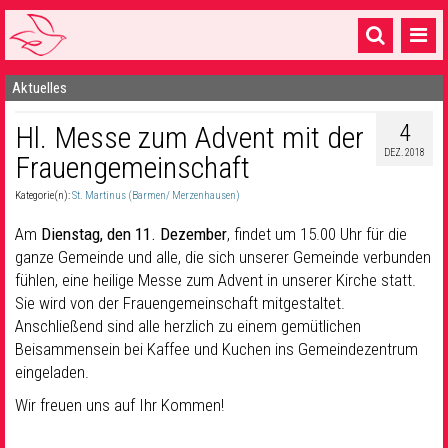
Aktuelles
Startseite
4
Hl. Messe zum Advent mit der
1 Pfarrei
DEZ. 2018
Frauengemeinschaft
16 Gemeinden & mehr
Kategorie(n):
St. Martinus (Barmen/ Merzenhausen)
Gottesdienste & Sinnsuche
Am
Dienstag, den 11. Dezember
, findet um 15.00 Uhr für die
Sakramente & Feste
ganze Gemeinde und alle, die sich unserer Gemeinde verbunden
fühlen, eine heilige Messe zum Advent in unserer Kirche statt.
Gemeinschaft & Soziales
Sie wird von der Frauengemeinschaft mitgestaltet.
Anschließend sind alle herzlich zu einem gemütlichen
Musik
& Kultur
Beisammensein bei Kaffee und Kuchen ins Gemeindezentrum
eingeladen.
Seelsorge & Kontakt
Wir freuen uns auf Ihr Kommen!