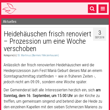
Aktuelles
Startseite
3
Heidehäuschen frisch renoviert
1 Pfarrei
SEP. 2018
– Prozession um eine Woche
16 Gemeinden & mehr
verschoben
Gottesdienste & Sinnsuche
Kategorie(n):
St. Martinus (Barmen/ Merzenhausen)
Sakramente & Feste
Anlässlich der frisch renovierten Heidehäuschen wird die
Heideprozession zum Fest Mariä Geburt dieses Mal an einem
Gemeinschaft & Soziales
Sonntagnachmittag stattfinden – wie in früheren Zeiten -,
jedoch nicht am 09.09., sondern eine Woche später.
Musik
& Kultur
Der Gemeinderat lädt alle Interessierten herzlich ein, sich
am
Seelsorge & Kontakt
Sonntag, dem 16. September, um 15.00 Uhr
an der Kirche zu
treffen, um gemeinsam singend und betend über die Heide zu
den einzelnen Kapellen mit den sieben Schmerzen Mariens zu