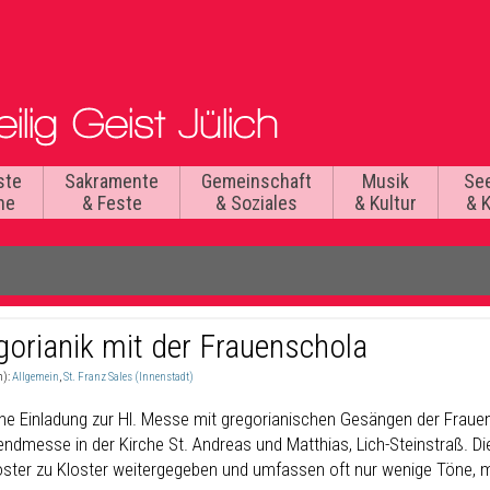
ste
Sakramente
Gemeinschaft
Musik
Se
he
& Feste
& Soziales
& Kultur
& 
gorianik mit der Frauenschola
n):
Allgemein
,
St. Franz Sales (Innenstadt)
che Einladung zur Hl. Messe mit gregorianischen Gesängen der Frau
endmesse in der Kirche St. Andreas und Matthias, Lich-Steinstraß. 
oster zu Kloster weitergegeben und umfassen oft nur wenige Töne, mi