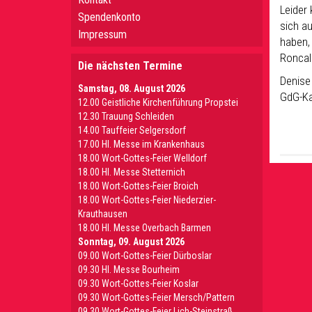
Leider 
Spendenkonto
sich a
Impressum
haben, 
Roncall
Die nächsten Termine
Denise
Samstag, 08. August 2026
GdG-Kan
12.00 Geistliche Kirchenführung Propstei
12.30 Trauung Schleiden
14.00 Tauffeier Selgersdorf
17.00 Hl. Messe im Krankenhaus
18.00 Wort-Gottes-Feier Welldorf
18.00 Hl. Messe Stetternich
18.00 Wort-Gottes-Feier Broich
18.00 Wort-Gottes-Feier Niederzier-
Krauthausen
18.00 Hl. Messe Overbach Barmen
Sonntag, 09. August 2026
09.00 Wort-Gottes-Feier Dürboslar
09.30 HI. Messe Bourheim
09.30 Wort-Gottes-Feier Koslar
09.30 Wort-Gottes-Feier Mersch/Pattern
09.30 Wort-Gottes-Feier Lich-Steinstraß