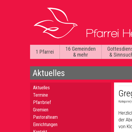
16 Gemeinden
Gottesdien
1 Pfarrei
& mehr
& Sinnsuc
Aktuelles
Aktuelles
Gre
Termine
Pfarrbrief
Kategorie(
Gremien
Herzli
Pastoralteam
der Ab
Einrichtungen
von Kl
Kontakt