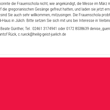
konnte die Frauenschola nicht, wie angekündigt, die Messe im März mi
uf die gregorianischen Gesänge gefreut hatten, und laden sie jetzt er
sind Sie auch sehr willkommen, mitzusingen. Die Frauenschola probt 1
i-Haus in Jülich. Bitte setzen Sie sich mit uns bei Interesse in Verbin
 Beate Günther, Tel.: 02461 3174941 oder 0172 8538639 denise_gue
tof Rück, c.rueck@heilig-geist-juelich.de