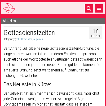
Aktuelles
Startseite
16
Gottesdienstzeiten
1 Pfarrei
JULI 2018
Kategorie(n):
alle Gemeinden
,
Allgemein
16 Gemeinden & mehr
Seit Anfang Juli gilt eine neue Gottesdienstzeiten-Ordnung, die
Gottesdienste & Sinnsuche
lange beraten worden ist und an deren Entstehungsprozess
auch etliche der Wortgottesfeier-Leitungen beteiligt waren; denn
Sakramente & Feste
auch sie müssen ja mit den neuen Zeiten gut leben können. Die
Gemeinschaft & Soziales
erneuerte Ordnung setzt weitgehend auf Kontinuität zur
bisherigen Gewohnheit.
Musik
& Kultur
Das Neueste in Kürze:
Seelsorge & Kontakt
Der GdG-Rat hat sich mehrheitlich gewünscht, dass möglichst
jede Gemeinde wenigstens wieder zwei regelmäßige
Sonntagsmessen im Monat hat, anstatt dass es in jedem