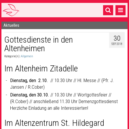
Aktuelles
Startseite
30
Gottesdienste in den
1 Pfarrei
SEP. 2018
Altenheimen
16 Gemeinden & mehr
Kategorie(n):
Allgemein
Gottesdienste & Sinnsuche
Im Altenheim Zitadelle
Sakramente & Feste
Dienstag, den 2.10.
// 10.30 Uhr // Hl. Messe // (Pfr. J.
Gemeinschaft & Soziales
Jansen / R.Cober)
Dienstag, den 30.10.
// 10.30 Uhr // Wortgottesfeier //
Musik
& Kultur
(R.Cober) // anschließend 11.30 Uhr Demenzgottesdienst
Herzliche Einladung an alle Interessierten!
Seelsorge & Kontakt
Im Altenzentrum St. Hildegard