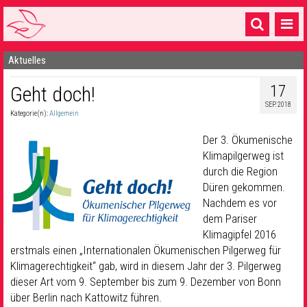
Aktuelles
Startseite
17
Geht doch!
1 Pfarrei
SEP. 2018
Kategorie(n):
Allgemein
16 Gemeinden & mehr
Der 3. Ökumenische
Gottesdienste & Sinnsuche
Klimapilgerweg ist
durch die Region
Sakramente & Feste
Düren gekommen.
Gemeinschaft & Soziales
Nachdem es vor
dem Pariser
Musik
& Kultur
Klimagipfel 2016
erstmals einen „Internationalen Ökumenischen Pilgerweg für
Seelsorge & Kontakt
Klimagerechtigkeit“ gab, wird in diesem Jahr der 3. Pilgerweg
dieser Art vom 9. September bis zum 9. Dezember von Bonn
über Berlin nach Kattowitz führen.