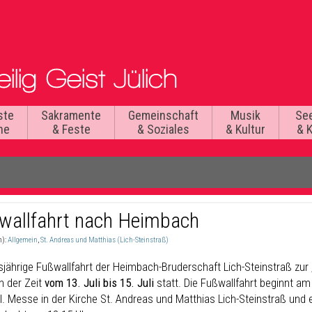
ste
Sakramente
Gemeinschaft
Musik
Se
he
& Feste
& Soziales
& Kultur
& 
wallfahrt nach Heimbach
n):
Allgemein
,
St. Andreas und Matthias (Lich-Steinstraß)
esjährige Fußwallfahrt der Heimbach-Bruderschaft Lich-Steinstraß z
in der Zeit
vom 13. Juli bis 15. Juli
statt. Die Fußwallfahrt beginnt am
l. Messe in der Kirche St. Andreas und Matthias Lich-Steinstraß und 