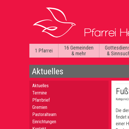
16 Gemeinden
Gottesdien
1 Pfarrei
& mehr
& Sinnsuc
Aktuelles
Aktuelles
Fuß
Termine
Pfarrbrief
Kategorie(
Gremien
Die di
Pastoralteam
findet 
Einrichtungen
einer H
Kontakt