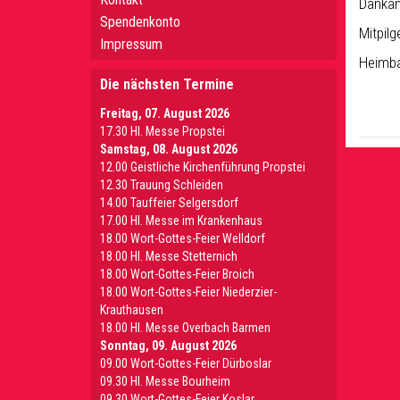
Dankan
Spendenkonto
Mitpilg
Impressum
Heimba
Die nächsten Termine
Freitag, 07. August 2026
17.30 Hl. Messe Propstei
Samstag, 08. August 2026
12.00 Geistliche Kirchenführung Propstei
12.30 Trauung Schleiden
14.00 Tauffeier Selgersdorf
17.00 Hl. Messe im Krankenhaus
18.00 Wort-Gottes-Feier Welldorf
18.00 Hl. Messe Stetternich
18.00 Wort-Gottes-Feier Broich
18.00 Wort-Gottes-Feier Niederzier-
Krauthausen
18.00 Hl. Messe Overbach Barmen
Sonntag, 09. August 2026
09.00 Wort-Gottes-Feier Dürboslar
09.30 HI. Messe Bourheim
09.30 Wort-Gottes-Feier Koslar