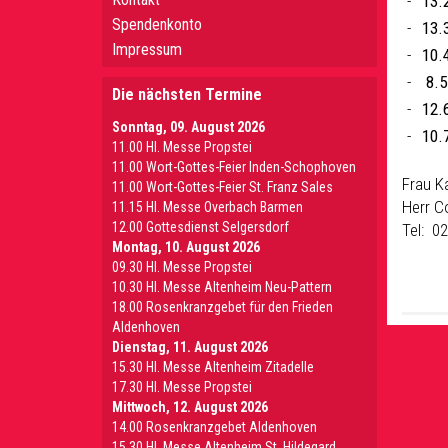
13.
Spendenkonto
13.3
Impressum
10.4
8.5
Die nächsten Termine
12.6
Sonntag, 09. August 2026
10.7
11.00 Hl. Messe Propstei
11.00 Wort-Gottes-Feier Inden-Schophoven
Frau K
11.00 Wort-Gottes-Feier St. Franz Sales
Herr Co
11.15 Hl. Messe Overbach Barmen
12.00 Gottesdienst Selgersdorf
Tel: 0
Montag, 10. August 2026
09.30 Hl. Messe Propstei
10.30 Hl. Messe Altenheim Neu-Pattern
18.00 Rosenkranzgebet für den Frieden
Aldenhoven
Dienstag, 11. August 2026
15.30 Hl. Messe Altenheim Zitadelle
17.30 Hl. Messe Propstei
Mittwoch, 12. August 2026
14.00 Rosenkranzgebet Aldenhoven
15.30 Hl. Messe Altenheim St. Hildegard