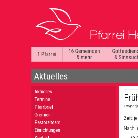
16 Gemeinden
Gottesdien
1 Pfarrei
& mehr
& Sinnsuc
Aktuelles
Aktuelles
Frü
Termine
Pfarrbrief
Kategorie(
Gremien
Zeit:
je
Pastoralteam
Nach e
Einrichtungen
Kontakt