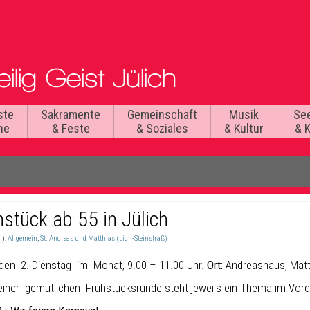
ste
Sakramente
Gemeinschaft
Musik
Se
he
& Feste
& Soziales
& Kultur
& 
hstück ab 55 in Jülich
n):
Allgemein
,
St. Andreas und Matthias (Lich-Steinstraß)
den 2. Dienstag im Monat, 9.00 – 11.00 Uhr.
Ort:
Andreashaus, Matth
iner gemütlichen Frühstücksrunde steht jeweils ein Thema im Vord