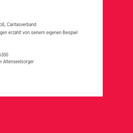
oß, Caritasverband
gen erzählt von seinem eigenen Beispiel
26300
er Altenseelsorger