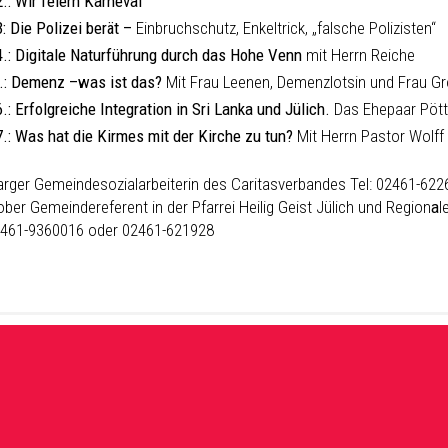
2.:
Wir feiern Karneval
:
Die Polizei berät –
Einbruchschutz, Enkeltrick, „falsche Polizisten“
.:
Digitale Naturführung durch das Hohe Venn
mit Herrn Reiche
.:
Demenz –was ist das?
Mit Frau Leenen, Demenzlotsin und Frau Gr
.:
Erfolgreiche Integration in Sri Lanka und Jülich.
Das Ehepaar Pött
.:
Was hat die Kirmes mit der Kirche
zu tun?
Mit Herrn Pastor Wolff
arger Gemeindesozialarbeiterin des Caritasverbandes Tel: 02461-62
ber Gemeindereferent in der Pfarrei Heilig Geist Jülich und Region
a
l
2461-9360016 oder 02461-621928