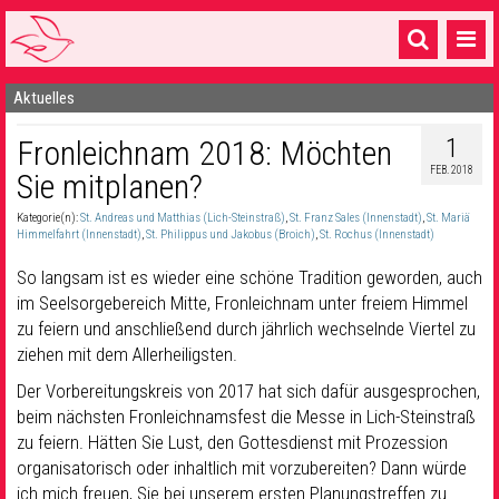
Aktuelles
Startseite
1
Fronleichnam 2018: Möchten
1 Pfarrei
FEB. 2018
Sie mitplanen?
16 Gemeinden & mehr
Kategorie(n):
St. Andreas und Matthias (Lich-Steinstraß)
,
St. Franz Sales (Innenstadt)
,
St. Mariä
Gottesdienste & Sinnsuche
Himmelfahrt (Innenstadt)
,
St. Philippus und Jakobus (Broich)
,
St. Rochus (Innenstadt)
So langsam ist es wieder eine schöne Tradition geworden, auch
Sakramente & Feste
im Seelsorgebereich Mitte, Fronleichnam unter freiem Himmel
zu feiern und anschließend durch jährlich wechselnde Viertel zu
Gemeinschaft & Soziales
ziehen mit dem Allerheiligsten.
Musik
& Kultur
Der Vorbereitungskreis von 2017 hat sich dafür ausgesprochen,
beim nächsten Fronleichnamsfest die Messe in Lich-Steinstraß
Seelsorge & Kontakt
zu feiern. Hätten Sie Lust, den Gottesdienst mit Prozession
organisatorisch oder inhaltlich mit vorzubereiten? Dann würde
ich mich freuen, Sie bei unserem ersten Planungstreffen zu