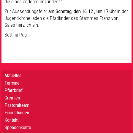
die eines anderen anzündest.“
Zur Aussendungsfeier
am Sonntag, den 16.12., um 17 Uhr
in der
Jugendkirche laden die Pfadfinder des Stammes Franz von
Sales herzlich ein.
Bettina Pauli
Aktuelles
Termine
Pfarrbrief
Gremien
Pastoralteam
Einrichtungen
Kontakt
Spendenkonto