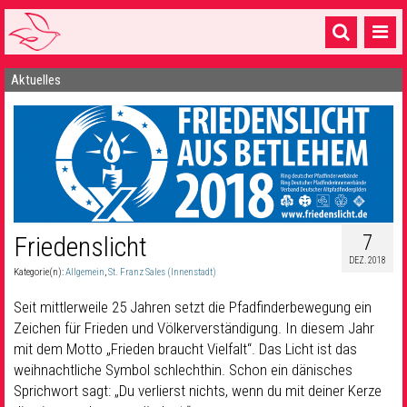
Aktuelles
Startseite
1 Pfarrei
16 Gemeinden & mehr
Gottesdienste & Sinnsuche
Sakramente & Feste
7
Friedenslicht
DEZ. 2018
Gemeinschaft & Soziales
Kategorie(n):
Allgemein
,
St. Franz Sales (Innenstadt)
Musik
& Kultur
Seit mittlerweile 25 Jahren setzt die Pfadfinderbewegung ein
Zeichen für Frieden und Völkerverständigung. In diesem Jahr
Seelsorge & Kontakt
mit dem Motto „Frieden braucht Vielfalt“. Das Licht ist das
weihnachtliche Symbol schlechthin. Schon ein dänisches
Sprichwort sagt: „Du verlierst nichts, wenn du mit deiner Kerze