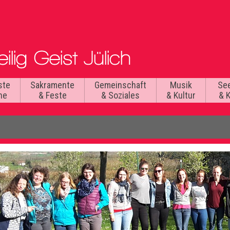
ste
Sakramente
Gemeinschaft
Musik
Se
he
& Feste
& Soziales
& Kultur
& 