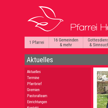
16 Gemeinden
Gottesdien
1 Pfarrei
& mehr
& Sinnsuc
Aktuelles
Aktuelles
Termine
Pfarrbrief
Gremien
Pastoralteam
Einrichtungen
Kontakt