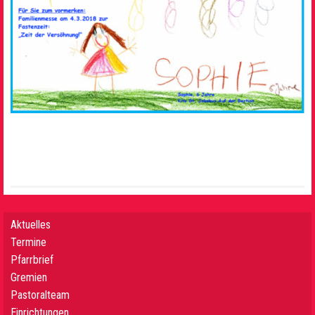
Aktuelles
Termine
Pfarrbrief
Gremien
Pastoralteam
Einrichtungen