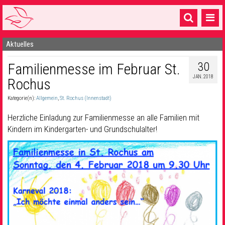
Aktuelles
Startseite
30
Familienmesse im Februar St.
1 Pfarrei
JAN. 2018
Rochus
16 Gemeinden & mehr
Kategorie(n):
Allgemein
,
St. Rochus (Innenstadt)
Gottesdienste & Sinnsuche
Herzliche Einladung zur Familienmesse an alle Familien mit
Sakramente & Feste
Kindern im Kindergarten- und Grundschulalter!
Gemeinschaft & Soziales
Musik
& Kultur
Seelsorge & Kontakt