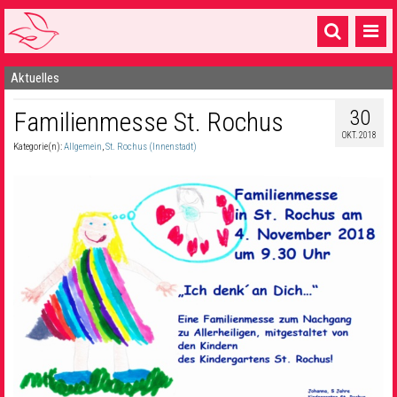
Aktuelles
Startseite
30
Familienmesse St. Rochus
1 Pfarrei
OKT. 2018
Kategorie(n):
Allgemein
,
St. Rochus (Innenstadt)
16 Gemeinden & mehr
Gottesdienste & Sinnsuche
Sakramente & Feste
Gemeinschaft & Soziales
Musik
& Kultur
Seelsorge & Kontakt