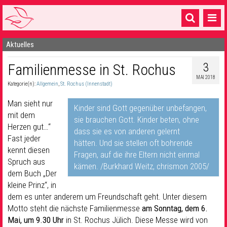
Aktuelles
Startseite
3
Familienmesse in St. Rochus
1 Pfarrei
MAI 2018
Kategorie(n):
Allgemein
,
St. Rochus (Innenstadt)
16 Gemeinden & mehr
Man sieht nur
Gottesdienste & Sinnsuche
Kinder sind Gott gegenüber unbefangen,
mit dem
sie brauchen Gott. Kinder beten, ohne
Herzen gut…“
Sakramente & Feste
dass sie es von anderen gelernt
Fast jeder
hätten. Und sie stellen oft bohrende
Gemeinschaft & Soziales
kennt diesen
Fragen, auf die ihre Eltern nicht einmal
Spruch aus
kämen. /Burkhard Weitz, chrismon 2005/
Musik
& Kultur
dem Buch „Der
kleine Prinz“, in
Seelsorge & Kontakt
dem es unter anderem um Freundschaft geht. Unter diesem
Motto steht die nächste Familienmesse
am Sonntag, dem 6.
Mai, um 9.30 Uhr
in St. Rochus Jülich. Diese Messe wird von