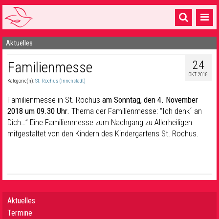
Aktuelles
Startseite
24
Familienmesse
1 Pfarrei
OKT. 2018
Kategorie(n):
St. Rochus (Innenstadt)
16 Gemeinden & mehr
Familienmesse in St. Rochus
am Sonntag, den 4. November
Gottesdienste & Sinnsuche
2018 um 09.30 Uhr.
Thema der Familienmesse: “Ich denk´ an
Dich…” Eine Familienmesse zum Nachgang zu Allerheiligen
Sakramente & Feste
mitgestaltet von den Kindern des Kindergartens St. Rochus.
Gemeinschaft & Soziales
Musik
& Kultur
Seelsorge & Kontakt
Aktuelles
Termine