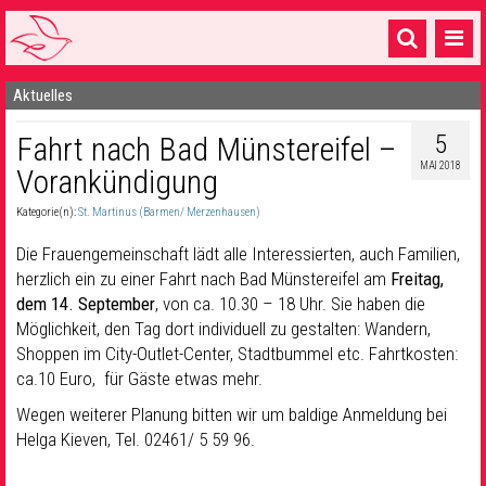
Aktuelles
Startseite
5
Fahrt nach Bad Münstereifel –
1 Pfarrei
MAI 2018
Vorankündigung
16 Gemeinden & mehr
Kategorie(n):
St. Martinus (Barmen/ Merzenhausen)
Gottesdienste & Sinnsuche
Die Frauengemeinschaft lädt alle Interessierten, auch Familien,
Sakramente & Feste
herzlich ein zu einer Fahrt nach Bad Münstereifel am
Freitag,
dem 14. September
, von ca. 10.30 – 18 Uhr. Sie haben die
Gemeinschaft & Soziales
Möglichkeit, den Tag dort individuell zu gestalten: Wandern,
Shoppen im City-Outlet-Center, Stadtbummel etc. Fahrtkosten:
Musik
& Kultur
ca.10 Euro, für Gäste etwas mehr.
Seelsorge & Kontakt
Wegen weiterer Planung bitten wir um baldige Anmeldung bei
Helga Kieven, Tel. 02461/ 5 59 96.