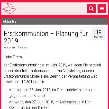
Aktuelles
Startseite
19
Erstkommunion – Planung für
1 Pfarrei
MAI 2018
2019
16 Gemeinden & mehr
Kategorie(n):
Allgemein
Gottesdienste & Sinnsuche
Liebe Eltern,
Sakramente & Feste
der Erstkommunionkinder im Jahr 2019, wir laden Sie herzlich
zu den drei Informationsabenden zur Vorstellung unserer
Gemeinschaft & Soziales
Erstkommunion-Modelle ein. Beginn der Veranstaltung wird
jeweils um 19.30 Uhr sein:
Musik
& Kultur
Montag, den 25. Juni 2018, im Gemeindeheim in Koslar
Seelsorge & Kontakt
(gegenüber der Kirche)
Mittwoch, den 27. Juni 2018, im Andreashaus in Lich-
Steinstraß (an der Kirche)