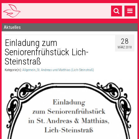
Aktuelles
Startseite
28
Einladung zum
1 Pfarrei
MÄRZ 2018
Seniorenfrühstück Lich-
16 Gemeinden & mehr
Steinstraß
Gottesdienste & Sinnsuche
Kategorie(n):
Allgemein
,
St. Andreas und Matthias (Lich-Steinstraß)
Sakramente & Feste
Gemeinschaft & Soziales
Musik
& Kultur
Seelsorge & Kontakt