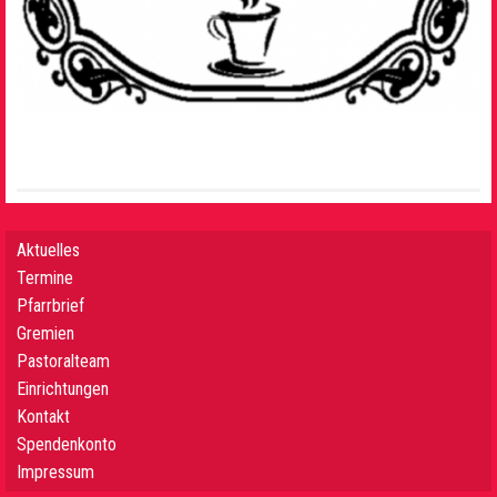
Aktuelles
Termine
Pfarrbrief
Gremien
Pastoralteam
Einrichtungen
Kontakt
Spendenkonto
Impressum