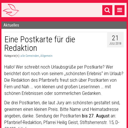
Aktuelles
Startseite
21
Eine Postkarte für die
1 Pfarrei
JULI 2018
Redaktion
16 Gemeinden & mehr
Kategorie(n):
alle Gemeinden
,
Allgemein
Gottesdienste & Sinnsuche
Hallo! Wer schreibt noch Urlaubsgrüße per Postkarte? Wer
Sakramente & Feste
berichtet dort noch von seinem „schönsten Erlebnis“ im Urlaub?
Die Redaktion des Pfarrbriefs freut sich über Postkarten von
Gemeinschaft & Soziales
Fern und Nah … von kleinen und großen LeserInnen … mit
schönen Erlebnissen oder sommerlichen Gedanken.
Musik
& Kultur
Die drei Postkarten, die laut Jury am schönsten gestaltet sind,
Seelsorge & Kontakt
gewinnen einen kleinen Preis. Bitte Name und Heimatadresse
angeben, danke. Sendung der Postkarten
bis 27. August
an:
Pfarrbrief-Redaktion, Pfarrei Heilig Geist, Stiftsherrenstr. 15, D-