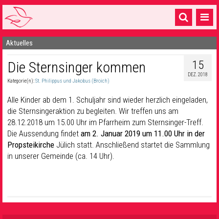
Aktuelles
Startseite
15
Die Sternsinger kommen
1 Pfarrei
DEZ. 2018
Kategorie(n):
St. Philippus und Jakobus (Broich)
16 Gemeinden & mehr
Alle Kinder ab dem 1. Schuljahr sind wieder herzlich eingeladen,
Gottesdienste & Sinnsuche
die Sternsingeraktion zu begleiten. Wir treffen uns am
28.12.2018 um 15.00 Uhr im Pfarrheim zum Sternsinger-Treff.
Sakramente & Feste
Die Aussendung findet
am 2. Januar 2019 um 11.00 Uhr in der
Gemeinschaft & Soziales
Propsteikirche
Jülich statt. Anschließend startet die Sammlung
in unserer Gemeinde (ca. 14 Uhr).
Musik
& Kultur
Seelsorge & Kontakt