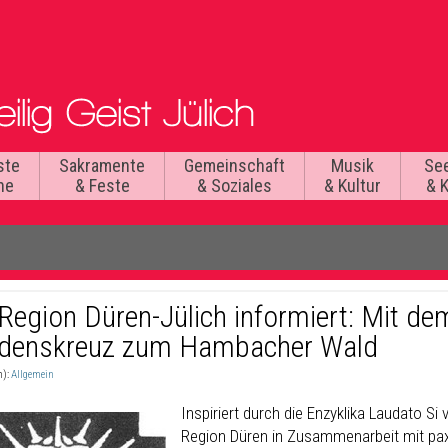
ste
Sakramente
Gemeinschaft
Musik
Se
he
& Feste
& Soziales
& Kultur
& 
 Region Düren-Jülich informiert: Mit d
edenskreuz zum Hambacher Wald
n):
Allgemein
Inspiriert durch die Enzyklika Laudato Si
Region Düren in Zusammenarbeit mit pax