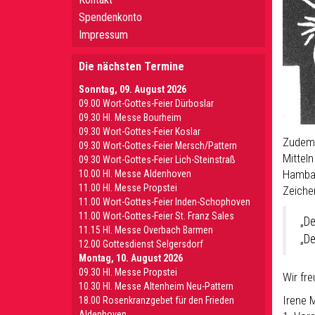
Spendenkonto
Impressum
Die nächsten Termine
Sonntag, 09. August 2026
09.00 Wort-Gottes-Feier Dürboslar
09.30 HI. Messe Bourheim
09.30 Wort-Gottes-Feier Koslar
Zudem w
09.30 Wort-Gottes-Feier Mersch/Pattern
Mittel
09.30 Wort-Gottes-Feier Lich-Steinstraß
Hambach
10.00 Hl. Messe Aldenhoven
11.00 Hl. Messe Propstei
Zeiche
11.00 Wort-Gottes-Feier Inden-Schophoven
11.00 Wort-Gottes-Feier St. Franz Sales
„De
11.15 Hl. Messe Overbach Barmen
„De
12.00 Gottesdienst Selgersdorf
Montag, 10. August 2026
09.30 Hl. Messe Propstei
Wir fr
10.30 Hl. Messe Altenheim Neu-Pattern
Irene 
18.00 Rosenkranzgebet für den Frieden
Aldenhoven