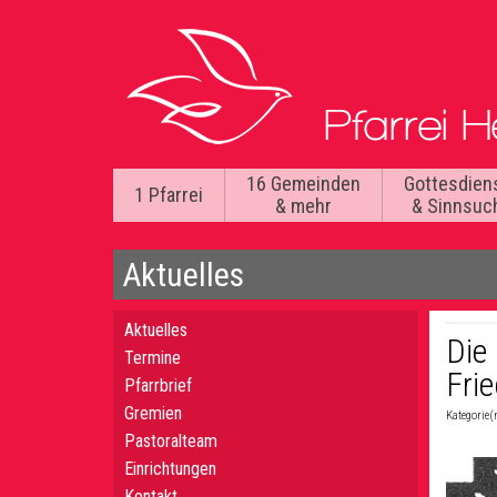
16 Gemeinden
Gottesdien
1 Pfarrei
& mehr
& Sinnsuc
Aktuelles
Aktuelles
Die
Termine
Fri
Pfarrbrief
Gremien
Kategorie(
Pastoralteam
Einrichtungen
Kontakt