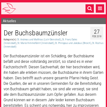
Aktuelles
Startseite
27
Der Buchsbaumzünsler
1 Pfarrei
FEB. 2018
Kategorie(n):
St. Andreas und Matthias (Lich-Steinstraß)
,
St. Franz Sales
16 Gemeinden & mehr
(Innenstadt)
,
St. Mariä Himmelfahrt (Innenstadt)
,
St. Philippus und Jakobus (Broich)
,
St. Rochus
(Innenstadt)
Gottesdienste & Sinnsuche
Der Buchsbaumzünsler ist ein Schädling, der Buchsbäume
Sakramente & Feste
befällt und diese vollständig zerstört, so stand es in einer
Fachzeitschrift. Diesen Sachverhalt, der hier beschrieben wird,
Gemeinschaft & Soziales
ihn haben alle erleben müssen, die Buchsbäume in ihrem Garten
haben. Dies betrifft auch unsere gesamte Pfarrei Heilig Geist.
Musik
& Kultur
Die Quellen, die wir in unseren Gemeinden für die Bereitstellung
von Buchsbaum gehabt haben, sie sind alle versiegt, sie sind
Seelsorge & Kontakt
alle dem Buchbaumzünsler zum Opfer gefallen. Aus diesem
Grund können wir in diesem Jahr leider keinen Buchsbaum
bereitstellen. Es scheint uns notwendig, hier zu improvisieren.