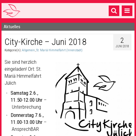
Aktuelles
Startseite
2
City-Kirche – Juni 2018
1 Pfarrei
JUNI 2018
Kategorie(n):
Allgemein
,
St. Mariä Himmelfahrt (Innenstadt)
16 Gemeinden & mehr
Sie sind herzlich
Gottesdienste & Sinnsuche
eingeladen! Ort: St.
Mariä Himmelfahrt
Sakramente & Feste
Jülich
Gemeinschaft & Soziales
Samstag 2.6.,
11.50-12.00 Uhr
–
Musik
& Kultur
Unterbrechung
Seelsorge & Kontakt
Donnerstag 7.6.,
11.00-13.00 Uhr
–
AnsprechBAR