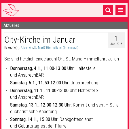
Aktuelles
Startseite
1
City-Kirche im Januar
1 Pfarrei
JAN. 2018
Kategorie(n):
Allgemein
,
St. Mariä Himmelfahrt (Innenstadt)
16 Gemeinden & mehr
Sie sind herzlich eingeladen! Ort: St. Mariä Himmelfahrt Jülich
Gottesdienste & Sinnsuche
Donnerstag, 4.1., 11.00-13.00 Uhr:
Haltestelle
Sakramente & Feste
und AnsprechBAR
Samstag, 6.1., 11.50-12.00 Uhr:
Unterbrechung
Gemeinschaft & Soziales
Donnerstag, 11.1., 11.00-13.00 Uhr:
Haltestelle
Musik
& Kultur
und AnsprechBAR
Samstag, 13.1., 12.00-12.30 Uhr:
Kommt und seht – Stille
Seelsorge & Kontakt
eucharistische Anbetung
Sonntag, 14.1., 15.30 Uhr:
Dankgottesdienst
und Geburtstagfest der Pfarrei