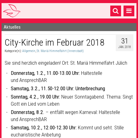
Aktuelles
Startseite
31
City-Kirche im Februar 2018
1 Pfarrei
JAN. 2018
Kategorie(n):
Allgemein
,
St. Mariä Himmelfahrt (Innenstadt)
16 Gemeinden & mehr
Sie sind herzlich eingeladen! Ort: St. Mariä Himmelfahrt Jülich
Gottesdienste & Sinnsuche
Donnerstag, 1.2., 11.00-13.00 Uhr:
Haltestelle
Sakramente & Feste
und AnsprechBAR
Samstag, 3.2., 11.50-12.00 Uhr: Unterbrechung
Gemeinschaft & Soziales
Sonntag, 4.2., 19.00 Uhr:
Neuer Sonntagabend. Thema: Singt
Musik
& Kultur
Gott ein Lied vom Leben
Donnerstag, 8.2.
– entfällt wegen Karneval: Haltestelle
Seelsorge & Kontakt
und AnsprechBAR
Samstag, 10.2., 12.00-12.30 Uhr:
Kommt und seht. Stille
eucharistische Anbetung