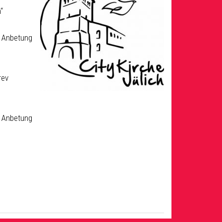
“
e Anbetung
rev
e Anbetung