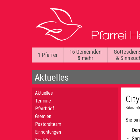
16 Gemeinden
Gottesdien
1 Pfarrei
& mehr
& Sinnsuc
Aktuelles
Aktuelles
City
Termine
Pfarrbrief
Kategorie(
Gremien
Sie si
Pastoralteam
Don
Einrichtungen
Sam
Kontakt