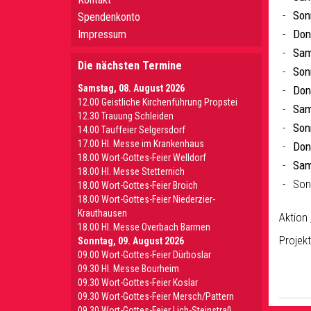
Son
Spendenkonto
Don
Impressum
Sam
Die nächsten Termine
Son
Samstag, 08. August 2026
Don
12.00 Geistliche Kirchenführung Propstei
Sam
12.30 Trauung Schleiden
Son
14.00 Tauffeier Selgersdorf
17.00 Hl. Messe im Krankenhaus
Don
18.00 Wort-Gottes-Feier Welldorf
Sam
18.00 Hl. Messe Stetternich
Son
18.00 Wort-Gottes-Feier Broich
18.00 Wort-Gottes-Feier Niederzier-
Krauthausen
Aktion 
18.00 Hl. Messe Overbach Barmen
Projekt
Sonntag, 09. August 2026
09.00 Wort-Gottes-Feier Dürboslar
09.30 HI. Messe Bourheim
09.30 Wort-Gottes-Feier Koslar
09.30 Wort-Gottes-Feier Mersch/Pattern
09.30 Wort-Gottes-Feier Lich-Steinstraß