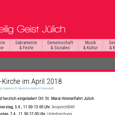
ste
Sakramente
Gemeinschaft
Musik
Se
he
& Feste
& Soziales
& Kultur
& 
-Kirche im April 2018
n):
Allgemein
,
St. Mariä Himmelfahrt (Innenstadt)
nd herzlich eingeladen!
Ort: St. Mariä Himmelfahrt Jülich
nerstag, 5.4., 11.00-13.00 Uhr
: AnsprechBAR
stag, 7.4., 11.50-12.00 Uhr
: Unterbrechung