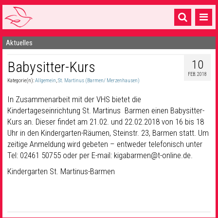
Aktuelles
Startseite
10
Babysitter-Kurs
1 Pfarrei
FEB. 2018
Kategorie(n):
Allgemein
,
St. Martinus (Barmen/ Merzenhausen)
16 Gemeinden & mehr
In Zusammenarbeit mit der VHS bietet die
Gottesdienste & Sinnsuche
Kindertageseinrichtung St. Martinus Barmen einen Babysitter-
Kurs an. Dieser findet am 21.02. und 22.02.2018 von 16 bis 18
Sakramente & Feste
Uhr in den Kindergarten-Räumen, Steinstr. 23, Barmen statt. Um
Gemeinschaft & Soziales
zeitige Anmeldung wird gebeten – entweder telefonisch unter
Tel: 02461 50755 oder per E-mail: kigabarmen@t-online.de.
Musik
& Kultur
Kindergarten St. Martinus-Barmen
Seelsorge & Kontakt