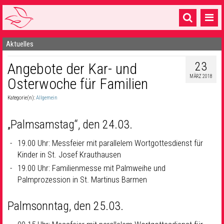
Aktuelles
Startseite
23
Angebote der Kar- und
1 Pfarrei
MÄRZ 2018
Osterwoche für Familien
16 Gemeinden & mehr
Kategorie(n):
Allgemein
Gottesdienste & Sinnsuche
„Palmsamstag“, den 24.03.
Sakramente & Feste
19.00 Uhr: Messfeier mit parallelem Wortgottesdienst für
Gemeinschaft & Soziales
Kinder in St. Josef Krauthausen
Musik
19.00 Uhr: Familienmesse mit Palmweihe und
& Kultur
Palmprozession in St. Martinus Barmen
Seelsorge & Kontakt
Palmsonntag, den 25.03.