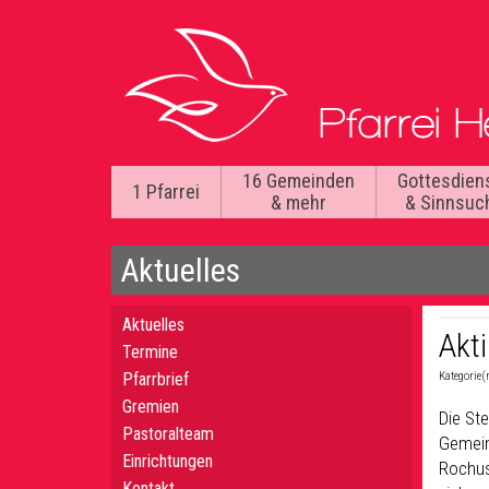
16 Gemeinden
Gottesdien
1 Pfarrei
& mehr
& Sinnsuc
Aktuelles
Aktuelles
Akt
Termine
Pfarrbrief
Kategorie(
Gremien
Die St
Pastoralteam
Gemei
Einrichtungen
Rochus
Kontakt