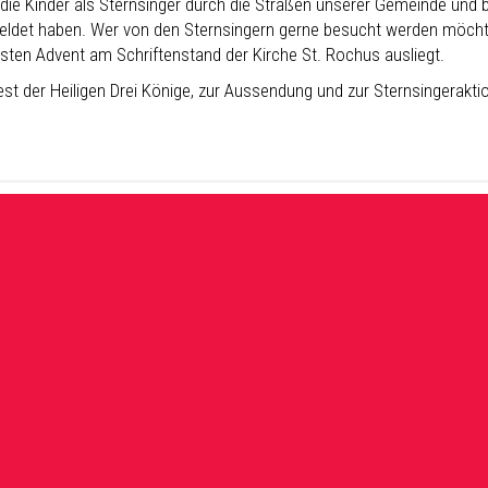
 die Kinder als Sternsinger durch die Straßen unserer Gemeinde und 
ldet haben. Wer von den Sternsingern gerne besucht werden möchte, d
sten Advent am Schriftenstand der Kirche St. Rochus ausliegt.
st der Heiligen Drei Könige, zur Aussendung und zur Sternsingeraktio