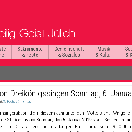
ste
Sakramente
Gemeinschaft
Musik
Se
he
& Feste
& Soziales
& Kultur
& 
ion Dreikönigssingen Sonntag, 6. Janu
n):
St. Rochus (Innenstadt)
ernsingeraktion, die in diesem Jahr unter dem Motto steht: „Wir gehö
nde St. Rochus
am Sonntag, den 6. Januar 2019
statt. Sie beginnt
um
-Heim. Danach herzliche Einladung zur Familienmesse um 9.30 Uhr i