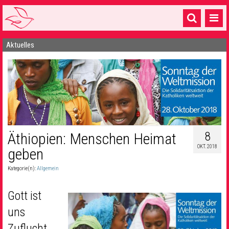
Aktuelles
Startseite
1 Pfarrei
16 Gemeinden & mehr
Gottesdienste & Sinnsuche
Sakramente & Feste
8
Äthiopien: Menschen Heimat
OKT. 2018
geben
Gemeinschaft & Soziales
Kategorie(n):
Allgemein
Musik
& Kultur
Seelsorge & Kontakt
Gott ist
uns
Zuflucht