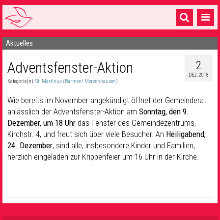
Aktuelles
Startseite
2
Adventsfenster-Aktion
1 Pfarrei
DEZ. 2018
Kategorie(n):
St. Martinus (Barmen/ Merzenhausen)
16 Gemeinden & mehr
Wie bereits im November angekündigt öffnet der Gemeinderat
Gottesdienste & Sinnsuche
anlässlich der Adventsfenster-Aktion am
Sonntag, den 9.
Dezember, um 18 Uhr
das Fenster des Gemeindezentrums,
Sakramente & Feste
Kirchstr. 4, und freut sich über viele Besucher. An
Heiligabend,
Gemeinschaft & Soziales
24. Dezember
, sind alle, insbesondere Kinder und Familien,
herzlich eingeladen zur Krippenfeier um 16 Uhr in der Kirche.
Musik
& Kultur
Seelsorge & Kontakt