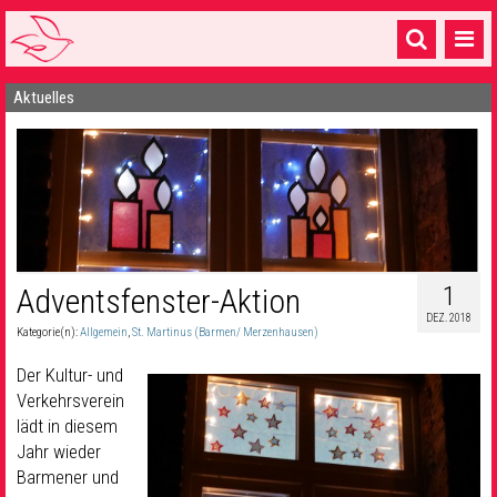
Aktuelles
Startseite
1 Pfarrei
16 Gemeinden & mehr
Gottesdienste & Sinnsuche
Sakramente & Feste
1
Adventsfenster-Aktion
DEZ. 2018
Gemeinschaft & Soziales
Kategorie(n):
Allgemein
,
St. Martinus (Barmen/ Merzenhausen)
Musik
& Kultur
Der Kultur- und
Verkehrsverein
Seelsorge & Kontakt
lädt in diesem
Jahr wieder
Barmener und