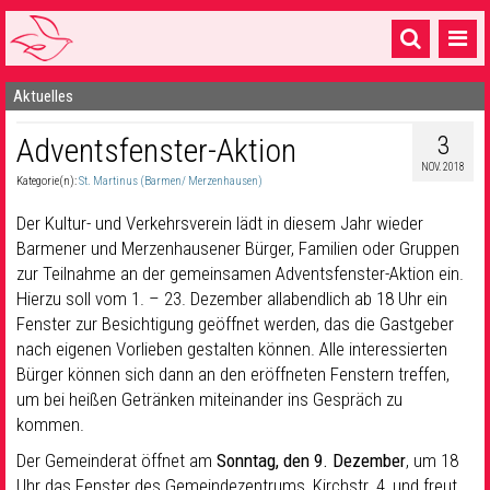
Aktuelles
Startseite
3
Adventsfenster-Aktion
1 Pfarrei
NOV. 2018
Kategorie(n):
St. Martinus (Barmen/ Merzenhausen)
16 Gemeinden & mehr
Der Kultur- und Verkehrsverein lädt in diesem Jahr wieder
Gottesdienste & Sinnsuche
Barmener und Merzenhausener Bürger, Familien oder Gruppen
zur Teilnahme an der gemeinsamen Adventsfenster-Aktion ein.
Sakramente & Feste
Hierzu soll vom 1. – 23. Dezember allabendlich ab 18 Uhr ein
Gemeinschaft & Soziales
Fenster zur Besichtigung geöffnet werden, das die Gastgeber
nach eigenen Vorlieben gestalten können. Alle interessierten
Musik
& Kultur
Bürger können sich dann an den eröffneten Fenstern treffen,
um bei heißen Getränken miteinander ins Gespräch zu
Seelsorge & Kontakt
kommen.
Der Gemeinderat öffnet am
Sonntag, den 9. Dezember
, um 18
Uhr das Fenster des Gemeindezentrums, Kirchstr. 4, und freut