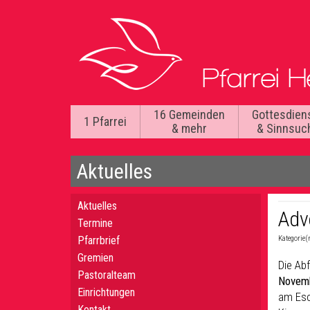
16 Gemeinden
Gottesdien
1 Pfarrei
& mehr
& Sinnsuc
Aktuelles
Aktuelles
Adv
Termine
Pfarrbrief
Kategorie(
Gremien
Die Ab
Pastoralteam
Novem
Einrichtungen
am Esc
Kontakt